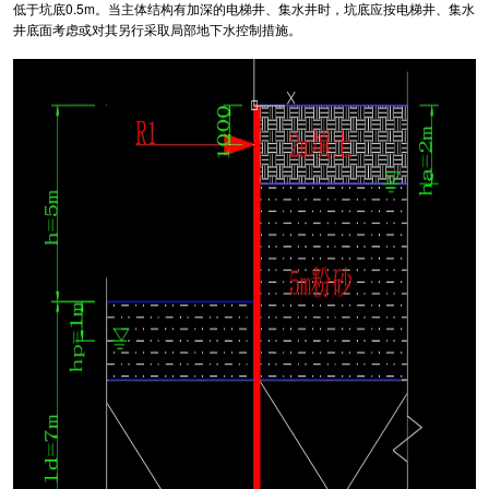
低于坑底0.5m。当主体结构有加深的电梯井、集水井时，坑底应按电梯井、集水
井底面考虑或对其另行采取局部地下水控制措施。