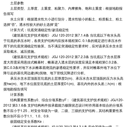
土层参数
土层类型、土厚度、土重度、粘聚力、内摩擦角、饱和土重度：根据地勘报
告填写
水土分算：根据透水性大小进行划分，透水性较小的黏土、粉质黏土、粉土
选择“否”。透水性较大的砂土选择“是”
计算方式：坑底突涌稳定性/渗流稳定性
《建筑基坑支护技术规程》 JGJ 120-2012 第7.1.4条 当坑底以下有水头高
于坑底的承压水时，各类支护结构均应按本规程第C. 0.1条的规定进行承压水作
用下的坑底突涌稳定性验算。当不满足突涌稳定性要求时，应对该承压水含水层
采取截水、减压措施。
《建筑基坑支护技术规程》 JGJ 120-2012 第7.2.3条 当坑底以下含水层厚
度大而需采用悬挂式帷幕时，帷幕进入透水层的深度应满足本规程第C.0.2条、
第C.0.3条对地下水从帷幕底绕流的渗透稳定性要求，并应对帷幕外地下水位下
降引起的基坑周边建(构)筑物、地下管线沉降进行分析。
承压水含水层顶面至坑底的土层厚度D(m)、承压水含水层顶面的压力水头高
度hw(m)、地下水位面至坑底的土层厚度D1(m)、基坑内外的水头差△h(m)：根
据地勘报告填写
计算系数
结构重要性系数γ0、综合分项系数γF：《建筑基坑支护技术规程》JGJ120-
2012 第3.1.6条 支护结构构件按承载能力极限状态设计时作用基本组合的分项系
数不应小于1.25，对安全等级为一级、二级、三级的支护结构，其结构重要性系
数分别不应小于1.1、1.0、0.9.
嵌固稳定安全系数Ke：
《建筑基坑支护技术规程》JGJ120-2012 第4.2.1条 安全等级为一级、二