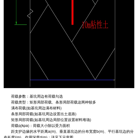
荷载参数：基坑周边有荷载勾选
荷载类型：矩形局部荷载、条形局部荷载这两种较多
满布荷载(如基坑周边满布材料)
条形局部荷载(如基坑周边设置出土道路)
矩形局部荷载(如基坑周边局部位置设置材料堆场)
荷载q(kpa)：荷载大小除以受力面积
距支护边缘的水平距离a(m)、垂直基坑边的分布宽度b(m)、平行基坑边的分
布长度l(m)、作用深度d(m)：详见下示意图