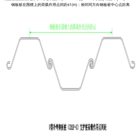
钢板桩在围檩上的荷载作用点间距s1(m)：相邻同方向钢板桩中心点距离