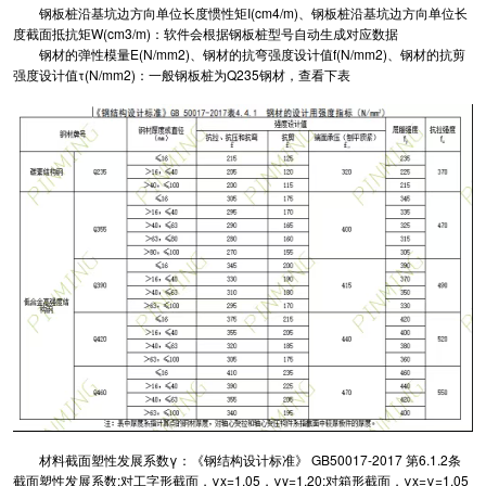
钢板桩沿基坑边方向单位长度惯性矩I(cm4/m)、钢板桩沿基坑边方向单位长
度截面抵抗矩W(cm3/m)：软件会根据钢板桩型号自动生成对应数据
钢材的弹性模量E(N/mm2)、钢材的抗弯强度设计值f(N/mm2)、钢材的抗剪
强度设计值τ(N/mm2)：一般钢板桩为Q235钢材，查看下表
材料截面塑性发展系数γ：《钢结构设计标准》 GB50017-2017 第6.1.2条
截面塑性发展系数;对工字形截面，γx=1.05，γy=1.20;对箱形截面，γx=γ=1.05