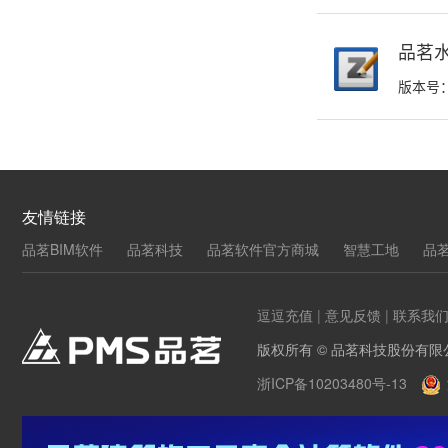
品茗水
版本号：
友情链接
品茗BIM软件
品茗科技
品茗软件官方商城
智慧工地
品
逗逗充值
|
意见反馈
|
联系我
版权所有 © 品茗科技股份有限
浙ICP备10203480号-13