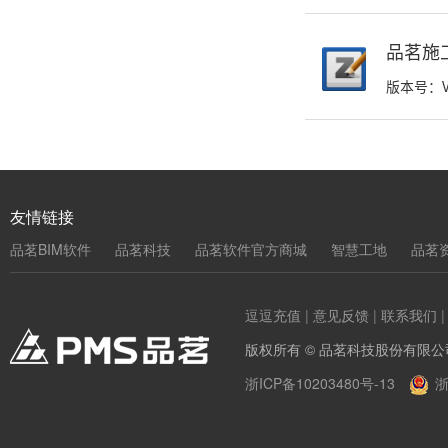
品茗施工
版本号：V5
友情链接
品茗BIM软件
品茗科技
品茗软件官方商城
智慧工地
品茗
逗逗充值
|
意见反馈
|
联系我们
版权所有 © 品茗科技股份有限公
浙ICP备10203480号-13
浙