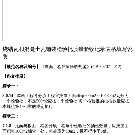
烧结瓦和混凝土瓦铺装检验批质量验收记录
表格填写说
明——
【规范名称及编号】
《屋面工程质量验收规范》(GB 50207-2012)
【条文摘录】
摘录一：
3.0.14
屋画工程各分项工程宜按屋面面积每500m2～10OOm2划分为
一个检验批，不足500m2应按一个检验批;每个检验批的抽检数量应按
本规范第4～8章的规定执行。
摘录二：
7.1.8
瓦面与板面工程各分项工程每个检验批的抽检数量，应按屋面
面积每10Om2拙查一处，每处应为10m2，且不得少于3处。