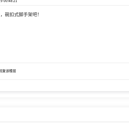
 00:48:21
清，碗扣式脚手架吧！
回复该楼层