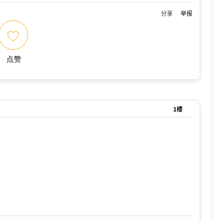
分享
举报
点赞
1楼