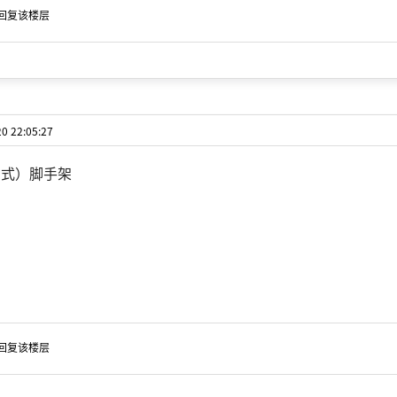
回复该楼层
 22:05:27
扣式）脚手架
回复该楼层