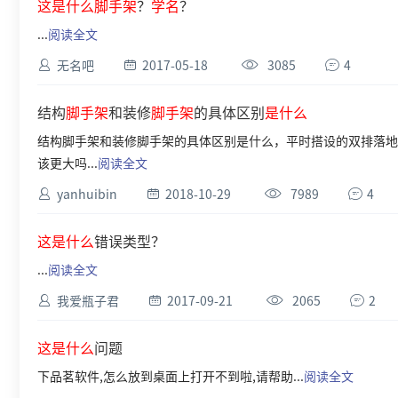
这是什么
脚手架
？
学名
？
...
阅读全文
无名吧
2017-05-18
3085
4
结构
脚手架
和装修
脚手架
的具体区别
是什么
结构脚手架和装修脚手架的具体区别是什么，平时搭设的双排落地
该更大吗...
阅读全文
yanhuibin
2018-10-29
7989
4
这是什么
错误类型？
...
阅读全文
我爱瓶子君
2017-09-21
2065
2
这是什么
问题
下品茗软件,怎么放到桌面上打开不到啦,请帮助...
阅读全文