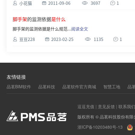
小花猫
2011-09-06
3697
1
脚手架
的监测依据
是什么
脚手架的监测依据是什么规范...
阅读全文
豆豆228
2023-02-25
1135
1
友情链接
品茗BIM软件
品茗科技
品茗软件官方商城
智慧工地
品
逗逗充值
|
意见反馈
|
联系我
版权所有 © 品茗科技股份有限
浙ICP备10203480号-13