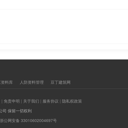
茗资料库
人防资料管理
豆丁建筑网
们
|
免责申明
|
关于我们
|
服务协议
|
隐私权政策
公司 保留一切权利
浙公网安备 33010602004697号