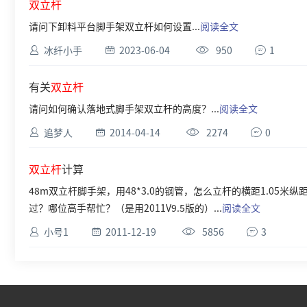
双
立
杆
请问下卸料平台脚手架双立杆如何设置...
阅读全文
冰纤小手
2023-06-04
950
1
有关
双
立
杆
请问如何确认落地式脚手架双立杆的高度？...
阅读全文
追梦人
2014-04-14
2274
0
双
立
杆
计算
48m双立杆脚手架，用48*3.0的钢管，怎么立杆的横距1.05米纵
过？哪位高手帮忙？（是用2011V9.5版的）...
阅读全文
小号1
2011-12-19
5856
3