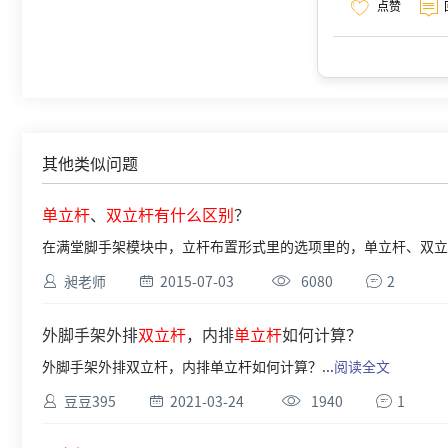
点赞
其他类似问题
单立
杆
、
双
立
杆
有
什么区别
？
在满堂脚手架模块中，立杆布置形式里的选项里的，单立杆、双立杆
昶老师
2015-07-03
6080
2
外脚手架外排
双
立
杆
，内排
单立
杆
如何计算？
外脚手架外排双立杆，内排单立杆如何计算？...
阅读全文
豆豆395
2021-03-24
1940
1