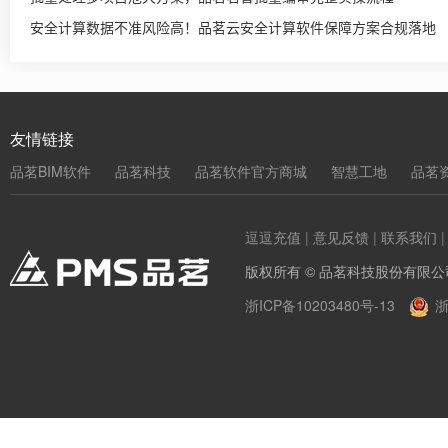
安全计算数据不准风险高！品茗云安全计算软件保障方案合规落地
友情链接
品茗BIM软件
品茗科技
品茗软件官方商城
智慧工地
品茗
逗逗充值
|
意见反馈
|
联系我们
版权所有 © 品茗科技股份有限公
浙ICP备10203480号-13
浙