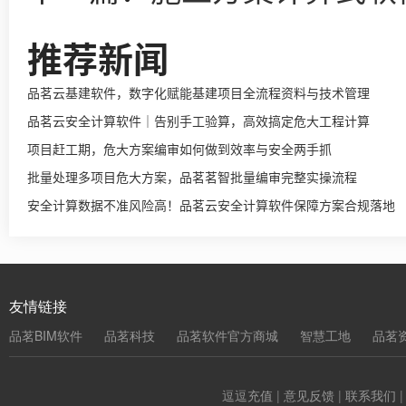
推荐新闻
品茗云基建软件，数字化赋能基建项目全流程资料与技术管理
品茗云安全计算软件｜告别手工验算，高效搞定危大工程计算
项目赶工期，危大方案编审如何做到效率与安全两手抓
批量处理多项目危大方案，品茗茗智批量编审完整实操流程
安全计算数据不准风险高！品茗云安全计算软件保障方案合规落地
友情链接
品茗BIM软件
品茗科技
品茗软件官方商城
智慧工地
品茗
逗逗充值
|
意见反馈
|
联系我们