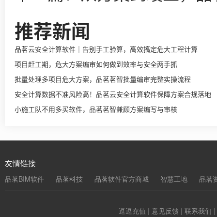
推荐新闻
品茗云安全计算软件｜告别手工验算，高效搞定危大工程计算
项目赶工期，危大方案编审如何做到效率与安全两手抓
批量处理多项目危大方案，品茗茗智批量编审完整实操流程
安全计算数据不准风险高！品茗云安全计算软件保障方案合规落地
小施工队不用多买软件，品茗茗智兼顾方案编写与审核
友情链接
品茗BIM软件
品茗科技
品茗软件官方商城
智慧工地
品茗
逗逗充值
|
意见反馈
|
联系我们