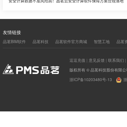
安全计算数据不准风险高！品茗云安全计算软件保障方案合规落地
友情链接
品茗BIM软件
品茗科技
品茗软件官方商城
智慧工地
品茗
逗逗充值
|
意见反馈
|
联系我们
版权所有 © 品茗科技股份有限公
浙ICP备10203480号-13
浙