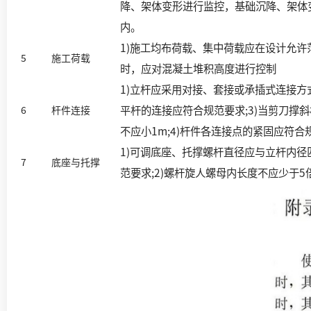
降、架体变形进行监控，基础沉降、架体
内。
1)施工均布荷载、集中荷载应在设计允许范
5
施工荷载
时，应对混凝土堆积高度进行控制
1)立杆应采用对接、套接或承插式连接方式
平杆的连接应符合规范要求;3)当剪刀撑
6
杆件连接
不应小1m;4)杆件各连接点的紧固应符合
1)可调底座、托撑螺杆直径应与立杆内径
7
底座与托撑
范要求;2)螺杆旋人螺母内长度不应少于5