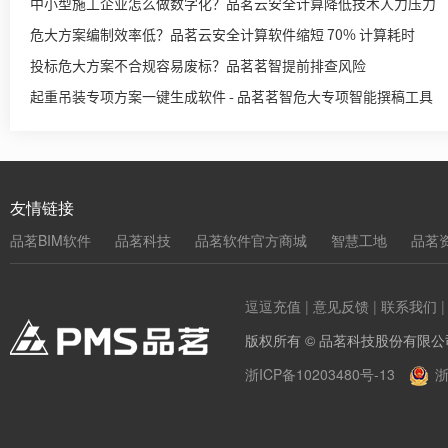
中小型施工企业怎么做数字化？品茗云安全计算降低技术人力压力
危大方案编制效率低？品茗云安全计算软件缩短 70% 计算耗时
投标危大方案不合规容易废标？品茗茗智提前排查风险
起重吊装专项方案一键生成软件 - 品茗茗智危大专项智能撰稿工具
友情链接
品茗BIM软件
品茗科技
品茗软件官方商城
智慧工地
品茗
逗逗充值
|
意见反馈
|
联系我们
版权所有 © 品茗科技股份有限公
浙ICP备10203480号-13
浙