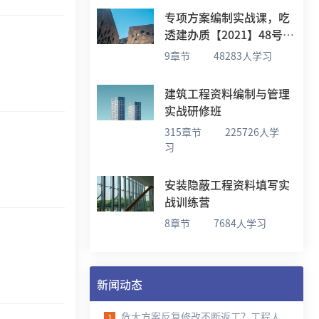
专项方案编制实战课，吃
透建办质【2021】48号文
要求
9章节
48283人学习
建筑工程资料编制与管理
实战研修班
315章节
225726人学
习
安装隐蔽工程资料填写实
战训练营
8章节
7684人学习
新闻动态
危大方案反复修改不断返工？工程人可以试试品茗茗智
1