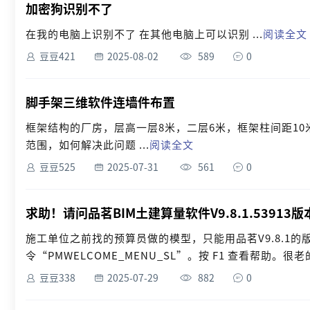
加密狗识别不了
在我的电脑上识别不了 在其他电脑上可以识别 ...
阅读全文
豆豆421
2025-08-02
589
0
脚手架三维软件连墙件布置
框架结构的厂房，层高一层8米，二层6米，框架柱间距10
范围，如何解决此问题 ...
阅读全文
豆豆525
2025-07-31
561
0
求助！请问品茗BIM土建算量软件V9.8.1.53913
施工单位之前找的预算员做的模型，只能用品茗V9.8.1
令“PMWELCOME_MENU_SL”。按 F1 查看帮助。
豆豆338
2025-07-29
882
0