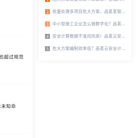
批量处理多项目危大方案，品茗茗智批量编审完整实操流程
2
中小型施工企业怎么做数字化？品茗云安全计算降低技术人力压力
3
安全计算数据不准风险高！品茗云安全计算软件保障方案合规落地
4
危大方案编制效率低？品茗云安全计算软件缩短 70% 计算耗时
5
是也超过规范
示未知命