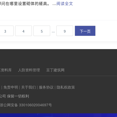
在哪里设置砌体的槎高。 ...
阅读全文
...
3
4
5
9
下一页
茗资料库
人防资料管理
豆丁建筑网
们
|
免责申明
|
关于我们
|
服务协议
|
隐私权政策
公司 保留一切权利
浙公网安备 33010602004697号