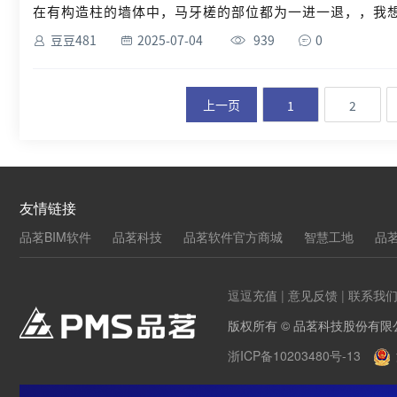
在有构造柱的墙体中，马牙槎的部位都为一进一退，，我想问
豆豆481
2025-07-04
939
0
上一页
1
2
友情链接
品茗BIM软件
品茗科技
品茗软件官方商城
智慧工地
品
逗逗充值
|
意见反馈
|
联系我
版权所有 © 品茗科技股份有限
浙ICP备10203480号-13