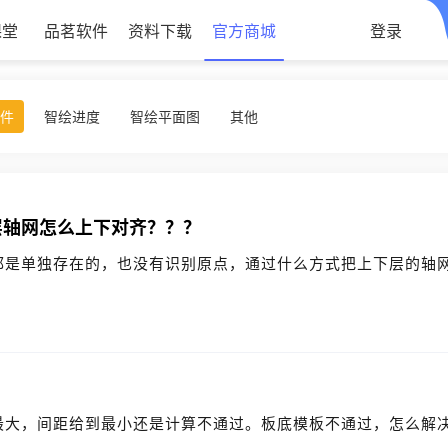
课堂
品茗软件
资料下载
官方商城
登录
软件
智绘进度
智绘平面图
其他
层轴网怎么上下对齐？？？
都是单独存在的，也没有识别原点，通过什么方式把上下层的轴
？
最大，间距给到最小还是计算不通过。板底模板不通过，怎么解