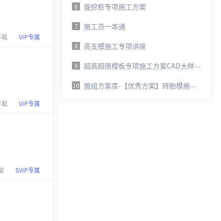
旋挖桩专项施工方案
6
施工员一本通
7
下载
VIP专属
高支模施工专项讲座
8
超
高超限模板专项施工方案CAD大样图例+方案范本（2024版）.docx
9
施
组方案库-【优秀方案】砖胎模施工方案--江东核心区6#地块（总包二分）.pdf
10
下载
VIP专属
载
SVIP专属