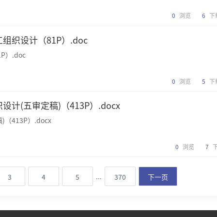
0
浏览
6
下
组织设计（81P）.doc
）.doc
0
浏览
5
下
计(五审定稿)（413P）.docx
413P）.docx
0
浏览
7
...
3
4
5
370
下一页