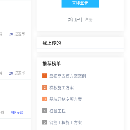
立即登录
新用户 |
注册
载
20
逗逗币
我上传的
推荐榜单
载
20
逗逗币
盘扣高支模方案案例
1
模板施工方案
2
基坑开挖专项方案
3
桩基工程
4
下载
VIP专属
钢筋工程施工方案
5