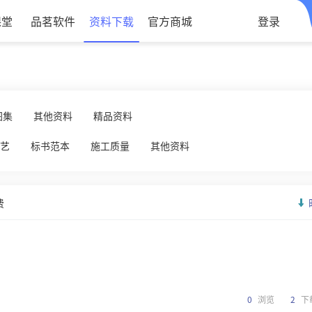
课堂
品茗软件
资料下载
官方商城
登录
图集
其他资料
精品资料
艺
标书范本
施工质量
其他资料
费
0
浏览
2
下