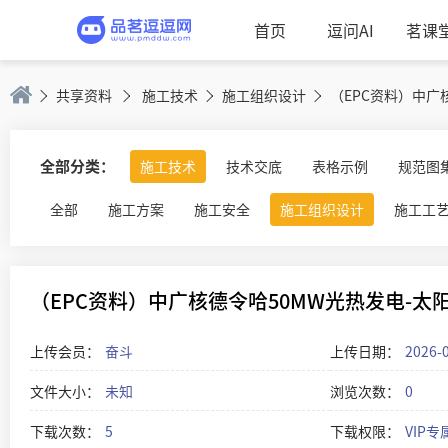
首页
逗问AI
茗课
共享资料
施工技术
施工组织设计
全部分类：
施工技术
技术交底
表格示例
规范图
全部
施工方案
施工安全
施工组织设计
施工工
（EPC资料）中广核德令哈50MW光热发电-太阳岛
上传会员：
奋斗
上传日期：
2026-
文件大小：
未知
浏览次数：
0
下载次数：
5
下载权限：
VIP专