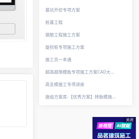
基坑开挖专项方案
桩基工程
钢筋工程施工方案
旋挖桩专项施工方案
施工员一本通
超高超限模板专项施工方案CAD大样图例+方案范本（2024版）.docx
高支模施工专项讲座
施组方案库-【优秀方案】砖胎模施工方案--江东核心区6#地块（总包二分）.pdf
关闭