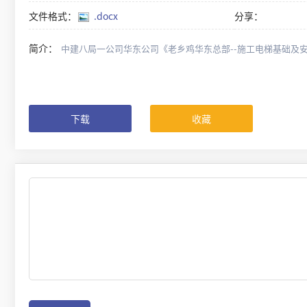
文件格式：
.docx
分享：
简介：
中建八局一公司华东公司《老乡鸡华东总部--施工电梯基础及安拆
下载
收藏