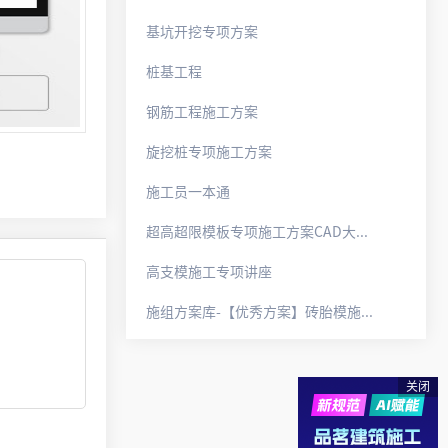
基坑开挖专项方案
桩基工程
钢筋工程施工方案
旋挖桩专项施工方案
施工员一本通
超高超限模板专项施工方案CAD大样图例+方案范本（2024版）.docx
高支模施工专项讲座
施组方案库-【优秀方案】砖胎模施工方案--江东核心区6#地块（总包二分）.pdf
关闭